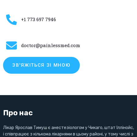
+1 773 697 7946
doctor@painlessmed.com
ЗВ'ЯЖІТЬСЯ ЗІ МНОЮ
Про нас
Лікар Ярослав Тимуш є анестезіологом у Чикаго, штат Іллінойс,
і співпрацює з кількома лікарнями в цьому районі, у тому числі з